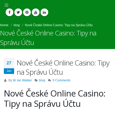
Home
blog
Nové České Online Casino: Tipy na Správu Účtu
Nové České Online Casino: Tipy na
Správu Účtu
Nové České Online Casino: Tipy
27
na Správu Účtu
Jan
By
W. Ian Walker
blog
0 Comments
Nové České Online Casino:
Tipy na Správu Účtu