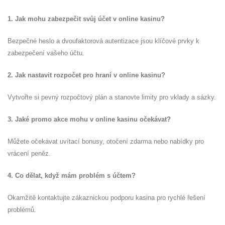
1. Jak mohu zabezpečit svůj účet v online kasinu?
Bezpečné heslo a dvoufaktorová autentizace jsou klíčové prvky k
zabezpečení vašeho účtu.
2. Jak nastavit rozpočet pro hraní v online kasinu?
Vytvořte si pevný rozpočtový plán a stanovte limity pro vklady a sázky.
3. Jaké promo akce mohu v online kasinu očekávat?
Můžete očekávat uvítací bonusy, otočení zdarma nebo nabídky pro
vrácení peněz.
4. Co dělat, když mám problém s účtem?
Okamžitě kontaktujte zákaznickou podporu kasina pro rychlé řešení
problémů.