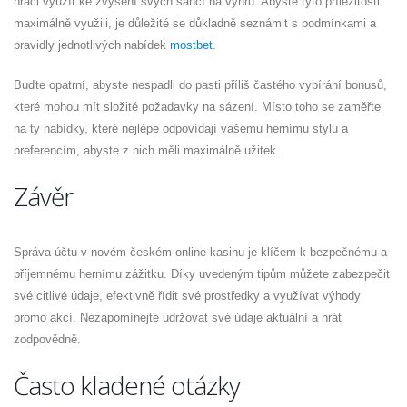
hráči využít ke zvýšení svých šancí na výhru. Abyste tyto příležitosti
maximálně využili, je důležité se důkladně seznámit s podmínkami a
pravidly jednotlivých nabídek
mostbet
.
Buďte opatrní, abyste nespadli do pasti příliš častého vybírání bonusů,
které mohou mít složité požadavky na sázení. Místo toho se zaměřte
na ty nabídky, které nejlépe odpovídají vašemu hernímu stylu a
preferencím, abyste z nich měli maximálně užitek.
Závěr
Správa účtu v novém českém online kasinu je klíčem k bezpečnému a
příjemnému hernímu zážitku. Díky uvedeným tipům můžete zabezpečit
své citlivé údaje, efektivně řídit své prostředky a využívat výhody
promo akcí. Nezapomínejte udržovat své údaje aktuální a hrát
zodpovědně.
Často kladené otázky